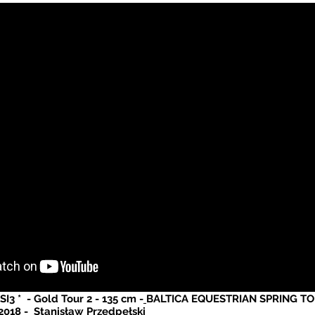
SI3 *
- Gold Tour 2 - 135 cm -
BALTICA EQUESTRIAN SPRING TO
2018 -
Stanisław Przedpełski