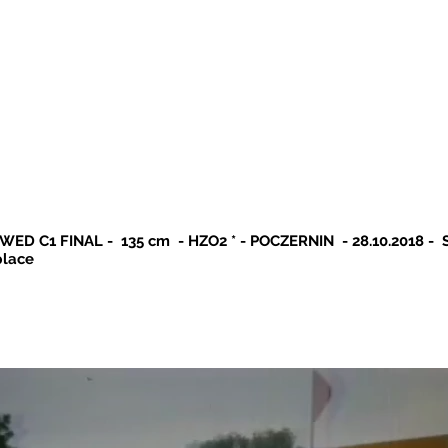
 WED C1 FINAL -
135 cm
-
HZO2 * -
POCZERNIN
- 28.10.2018 -
S
place